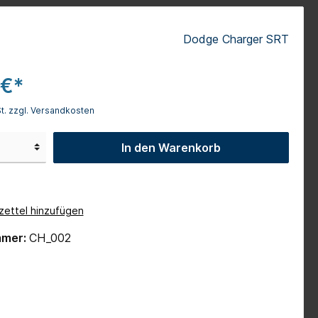
Camaro Cabrio
Dodge Charger SRT
Dodge RAM
1971er Dodge Challenger
 €*
Wert-Gutscheine
St. zzgl. Versandkosten
In den Warenkorb
ettel hinzufügen
mmer:
CH_002