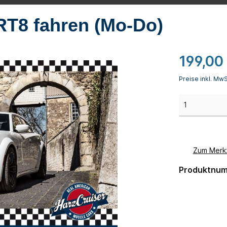
timer inkl. Fastbacks
Mustang GT Cabrio
RT8 fahren (Mo-Do)
lenger
Corvette Cabriolet
rolet Bel Air Cabriolet
1970er Dodge Charger
199,00
ebird Trans Am
Flex-Gutscheine
Preise inkl. Mw
Zum Merkz
Produktnu