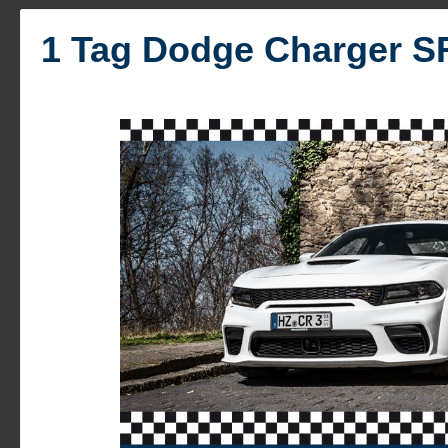
Mustang Oldtimer
Mustang Old
1 Tag Dodge Charger S
Dodge Charger
Dodge Chal
Hummer H2
1957er Chev
Chevrolet Impala
Pontiac Fir
Zur Kategorie Geschenkgutscheine