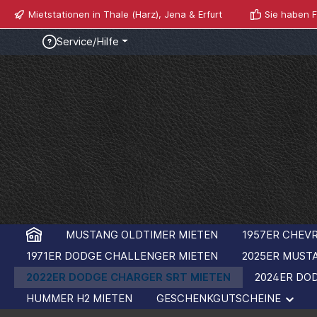
Mietstationen in Thale (Harz), Jena & Erfurt
Sie haben F
Service/Hilfe
MUSTANG OLDTIMER MIETEN
1957ER CHEVR
1971ER DODGE CHALLENGER MIETEN
2025ER MUST
2022ER DODGE CHARGER SRT MIETEN
2024ER DO
HUMMER H2 MIETEN
GESCHENKGUTSCHEINE