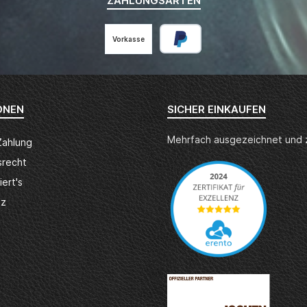
ZAHLUNGSARTEN
Vorkasse
ONEN
SICHER EINKAUFEN
Mehrfach ausgezeichnet und ze
Zahlung
srecht
iert's
tz