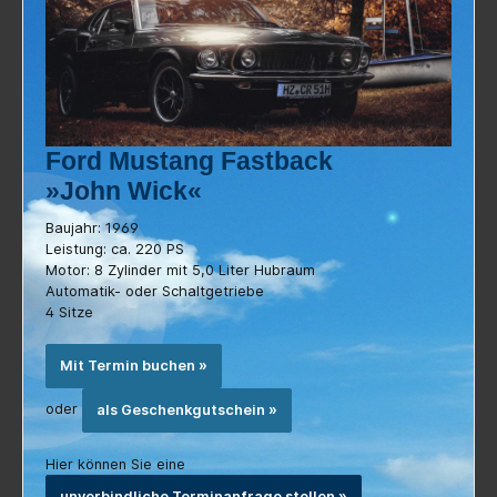
Ford Mustang Fastback
»John Wick«
Baujahr: 1969
Leistung: ca. 220 PS
Motor: 8 Zylinder mit 5,0 Liter Hubraum
Automatik- oder Schaltgetriebe
4 Sitze
Mit Termin buchen »
oder
als Geschenkgutschein »
Hier können Sie eine
unverbindliche Terminanfrage stellen »