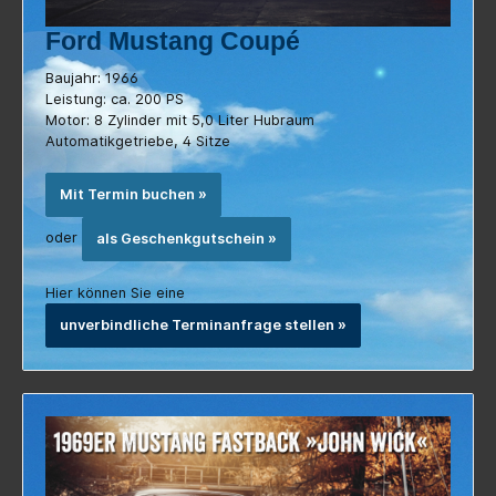
Ford Mustang Coupé
Baujahr: 1966
Leistung: ca. 200 PS
Motor: 8 Zylinder mit 5,0 Liter Hubraum
Automatikgetriebe, 4 Sitze
Mit Termin buchen »
oder
als Geschenkgutschein »
Hier können Sie eine
unverbindliche Terminanfrage stellen »