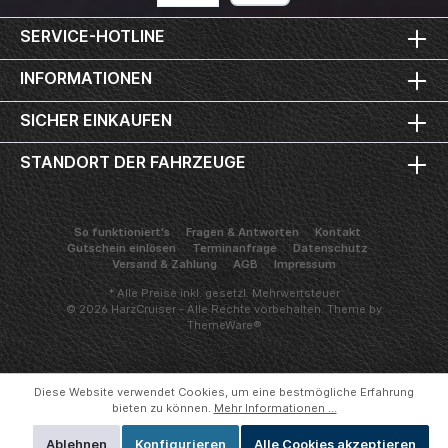
SERVICE-HOTLINE
INFORMATIONEN
SICHER EINKAUFEN
STANDORT DER FAHRZEUGE
So funktioniert's
Fragen & Antworten
Kontakt
Gutschein einlösen
Terminanfrage
Datenschutz
Versand & Zahlung
AGB
Impressum
* Alle Preise inkl. gesetzl. Mehrwertsteuer
© 2026 HarzCruiser - Alle Rechte vorbehalten. Theme by
ThemeWare®
Diese Website verwendet Cookies, um eine bestmögliche Erfahrung
bieten zu können.
Mehr Informationen ...
Ablehnen
Konfigurieren
Alle Cookies akzeptieren