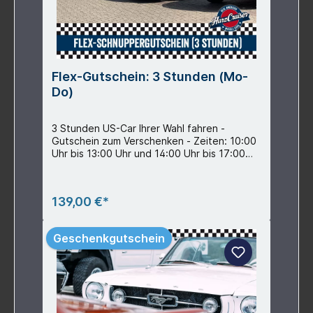
Flex-Gutschein: 3 Stunden (Mo-
Do)
3 Stunden US-Car Ihrer Wahl fahren -
Gutschein zum Verschenken - Zeiten: 10:00
Uhr bis 13:00 Uhr und 14:00 Uhr bis 17:00
Uhr Einlösbar für alle Fahrzeuge (außer
Mustang Oldtimer Fastbacks, Dodge
Oldtimer und Chevy Bel Air) Buchbar Montag
139,00 €*
bis DonnerstagLeistungsbeschreibung:-
kurze Einweisung- 3 Stunden Musclecar
fahren- inkl. Voll- und Teilkasko-Versicherung
Geschenkgutschein
mit 2.500 € Selbstbeteiligung im
Schadenfall (Senkung auf 500 € möglich,
siehe Zubehör)- inkl. 70 Freikilometer
(Oldtimer ) bzw. 80 Freikilometer (neue
Fahrzeuge) (pro Mehrkilometer 0,90 €)- inkl.
Autowäsche nach Fahrzeugrückgabe- inkl.