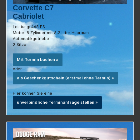
Cabriolet
Leistung: 468 PS
Motor: 8 Zylinder mit 6,2 Liter Hubraum
Automatikgetriebe
2 Sitze
Mit Termin buchen »
oder
als Geschenkgutschein (erstmal ohne Termin) »
Hier können Sie eine
unverbindliche Terminanfrage stellen »