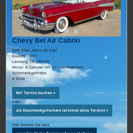
Chevy Bel Air Cabrio
DAS 50er Jahre US-Car!
Baujahr: 1957
Leistung: ca. 200 PS
Motor: 8 Zylinder mit 5,1 Liter Hubraum
Automatikgetriebe
4 Sitze
Mit Termin buchen »
oder
als Geschenkgutschein (erstmal ohne Termin) »
Hier können Sie eine
unverbindliche Terminanfrage stellen »