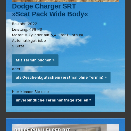
»Scat Pack Wide Body«
Baujahr: 2022
Leistung: 498 PS
Motor: 8 Zylinder mit 6,4 Liter Hubraum
Automatikgetriebe
5 Sitze
Mit Termin buchen »
oder
als Geschenkgutschein (erstmal ohne Termin) »
Hier können Sie eine
unverbindliche Terminanfrage stellen »