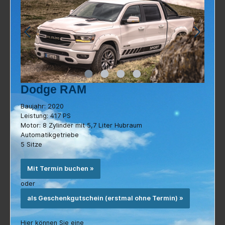
Dodge RAM
Baujahr: 2020
Leistung: 417 PS
Motor: 8 Zylinder mit 5,7 Liter Hubraum
Automatikgetriebe
5 Sitze
Mit Termin buchen »
oder
als Geschenkgutschein (erstmal ohne Termin) »
Hier können Sie eine
unverbindliche Terminanfrage stellen »