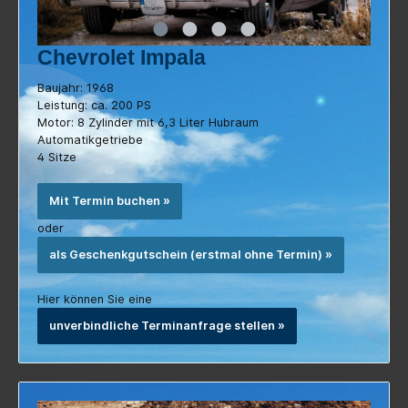
Chevrolet Impala
Baujahr: 1968
Leistung: ca. 200 PS
Motor: 8 Zylinder mit 6,3 Liter Hubraum
Automatikgetriebe
4 Sitze
Mit Termin buchen »
oder
als Geschenkgutschein (erstmal ohne Termin) »
Hier können Sie eine
unverbindliche Terminanfrage stellen »