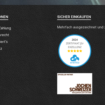
ONEN
SICHER EINKAUFEN
Mehrfach ausgezeichnet und ze
Zahlung
srecht
iert's
tz