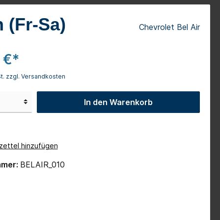
Camaro Cabrio
 (Fr-Sa)
Chevrolet Bel Air
Dodge RAM
1971er Dodge Challenger
 €*
Wert-Gutscheine
St. zzgl. Versandkosten
In den Warenkorb
ettel hinzufügen
mmer:
BELAIR_010