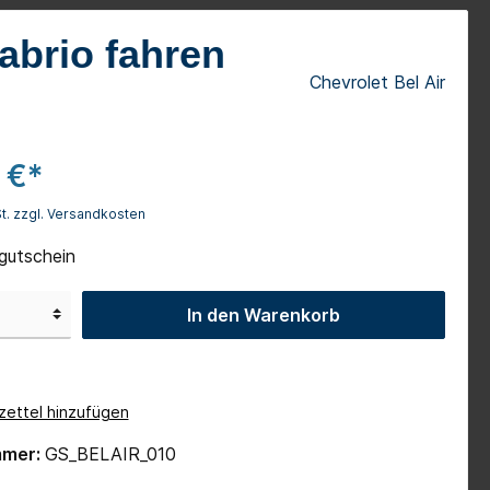
Camaro Cabrio
abrio fahren
Dodge RAM
Chevrolet Bel Air
1971er Dodge Challenger
Wert-Gutscheine
 €*
St. zzgl. Versandkosten
utschein
In den Warenkorb
ettel hinzufügen
mmer:
GS_BELAIR_010