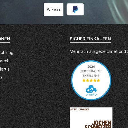
Vorkasse
ONEN
SICHER EINKAUFEN
Mehrfach ausgezeichnet und ze
Zahlung
srecht
iert's
tz