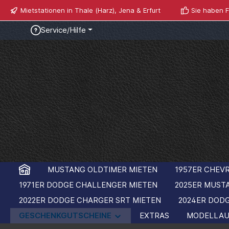
Mietstationen in Thale (Harz), Jena & Erfurt
Sie haben F
Service/Hilfe
MUSTANG OLDTIMER MIETEN
1957ER CHEVR
1971ER DODGE CHALLENGER MIETEN
2025ER MUST
2022ER DODGE CHARGER SRT MIETEN
2024ER DOD
GESCHENKGUTSCHEINE
EXTRAS
MODELLAU