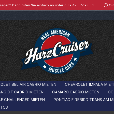
ragen? Dann rufen Sie einfach an unter
0 39 47 - 77 98 53
Gu
OLET BEL AIR CABRIO MIETEN
CHEVROLET IMPALA MIET
ANG GT CABRIO MIETEN
CAMARO CABRIO MIETEN
CO
GE CHALLENGER MIETEN
PONTIAC FIREBIRD TRANS AM M
TOS