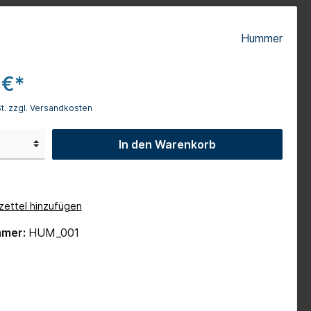
Camaro Cabrio
Hummer
Dodge RAM
1971er Dodge Challenger
 €*
Wert-Gutscheine
St. zzgl. Versandkosten
In den Warenkorb
ettel hinzufügen
mmer:
HUM_001