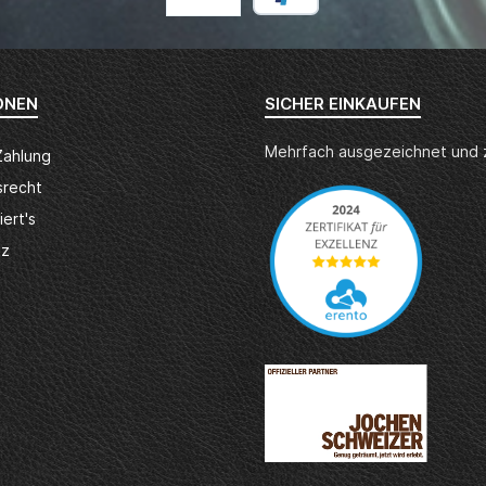
ONEN
SICHER EINKAUFEN
Mehrfach ausgezeichnet und ze
Zahlung
srecht
iert's
tz