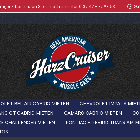
ragen? Dann rufen Sie einfach an unter
0 39 47 - 77 98 53
Gu
OLET BEL AIR CABRIO MIETEN
CHEVROLET IMPALA MIET
ANG GT CABRIO MIETEN
CAMARO CABRIO MIETEN
CO
GE CHALLENGER MIETEN
PONTIAC FIREBIRD TRANS AM M
TOS