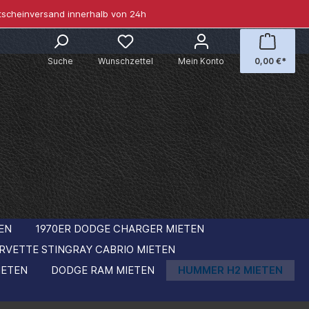
tscheinversand innerhalb von 24h
Suche
Wunschzettel
Mein Konto
0,00 €*
EN
1970ER DODGE CHARGER MIETEN
RVETTE STINGRAY CABRIO MIETEN
IETEN
DODGE RAM MIETEN
HUMMER H2 MIETEN