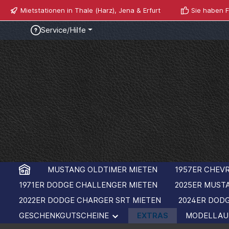
Mietstationen in Thale (Harz), Jena & Erfurt
Sie haben F
Service/Hilfe
MUSTANG OLDTIMER MIETEN
1957ER CHEVR
1971ER DODGE CHALLENGER MIETEN
2025ER MUST
2022ER DODGE CHARGER SRT MIETEN
2024ER DOD
GESCHENKGUTSCHEINE
EXTRAS
MODELLAU