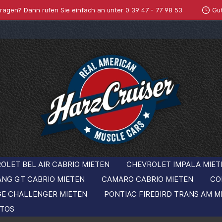
ragen? Dann rufen Sie einfach an unter
0 39 47 - 77 98 53
Gu
OLET BEL AIR CABRIO MIETEN
CHEVROLET IMPALA MIET
ANG GT CABRIO MIETEN
CAMARO CABRIO MIETEN
CO
GE CHALLENGER MIETEN
PONTIAC FIREBIRD TRANS AM M
TOS