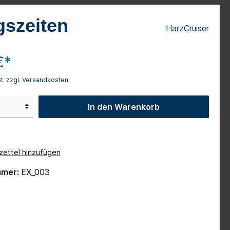
Camaro Cabrio
szeiten
HarzCruiser
Dodge RAM
1971er Dodge Challenger
€*
Wert-Gutscheine
St. zzgl. Versandkosten
In den Warenkorb
ettel hinzufügen
mmer:
EX_003