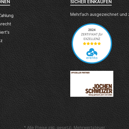
ONEN
SICHER EINKAUFEN
Mehrfach ausgezeichnet und ze
Zahlung
srecht
iert's
tz
* Alle Preise inkl. gesetzl. Mehrwertsteuer