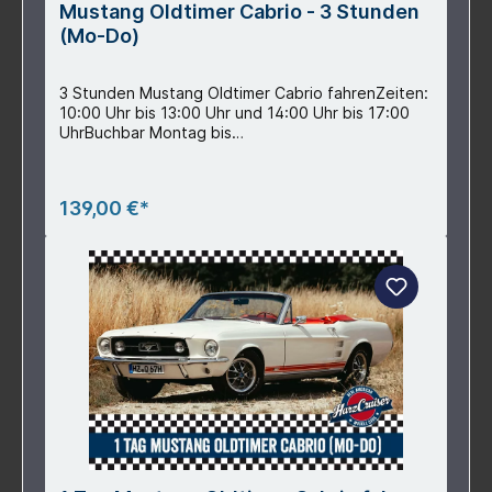
Mustang Oldtimer Cabrio - 3 Stunden
(Mo-Do)
3 Stunden Mustang Oldtimer Cabrio fahrenZeiten:
10:00 Uhr bis 13:00 Uhr und 14:00 Uhr bis 17:00
UhrBuchbar Montag bis
DonnerstagLeistungsbeschreibung:- kurze
Einweisung- 3 Stunden 1970er Mustang Oldtimer
Cabrio fahren- inkl. Voll- und Teilkasko-
139,00 €*
Versicherung mit 2.500 € Selbstbeteiligung im
Schadenfall (Senkung auf 500 € möglich, siehe
Zubehör)- inkl. 70 Freikilometer (pro
Mehrkilometer 1,00 €) - inkl. Autowäsche nach
Fahrzeugrückgabe- inkl. aller Beifahrer
(Zusatzfahrer siehe Zubehör)- Rechtssicherheit
durch gemeinsam ausgefertigtes
Übergabe-/RückgabeprotokollTeilnahmevorausse
tzungen:- Mindestalter 23 Jahre- Führerschein
Klasse B- Mindestens 5 Jahre einen gültigen
Führerschein- Personalausweis- normale
physische und psychische
VerfassungMitzubringen sind:- festes Schuhwerk-
Personalausweis- Führerschein- EC-Karte (zur
Hinterlegung der Kaution in Höhe von 500,00