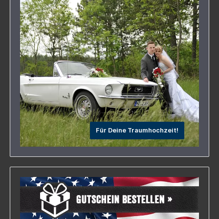
aller Beifahrer (Zusatzfahrer siehe Zubehör)-
Rechtssicherheit durch gemeinsam ausgefertigtes
Übergabe-/RückgabeprotokollTeilnahmevorausse
tzungen:- Mindestalter 23 Jahre- Führerschein
Klasse B- Mindestens 5 Jahre einen gültigen
Führerschein- Personalausweis- normale
physische und psychische
VerfassungMitzubringen sind:- festes Schuhwerk-
Personalausweis- Führerschein- EC-Karte (zur
Hinterlegung der Kaution in Höhe von 500,00
EUR)
Für Deine Traumhochzeit!