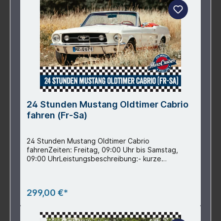
24 Stunden Mustang Oldtimer Cabrio
fahren (Fr-Sa)
24 Stunden Mustang Oldtimer Cabrio
fahrenZeiten: Freitag, 09:00 Uhr bis Samstag,
09:00 UhrLeistungsbeschreibung:- kurze
Einweisung- 24 Stunden Mustang Oldtimer Cabrio
fahren- inkl. Voll- und Teilkasko-Versicherung mit
2.500 € Selbstbeteiligung im Schadenfall
299,00 €*
(Senkung auf 500 € möglich, siehe Zubehör)- inkl.
150 Freikilometer (pro Mehrkilometer 1,00 €) - inkl.
Autowäsche nach Fahrzeugrückgabe- inkl. aller
Beifahrer (Zusatzfahrer siehe Zubehör)-